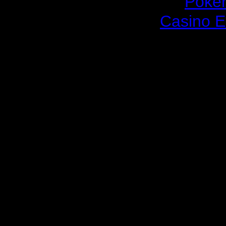
Poker
Casino E