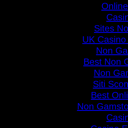
Onlin
Casi
Sites N
UK Casino
Non Ga
Best Non 
Non Gam
Siti Sc
Best Onl
Non Gamsto
Casi