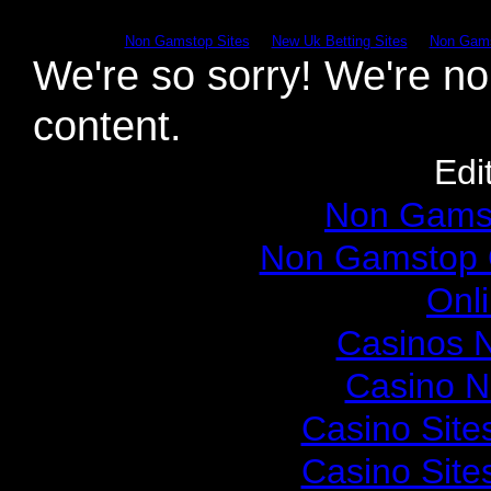
Non Gamstop Sites
New Uk Betting Sites
Non Gams
We're so sorry! We're no 
content.
Edi
Non Gamst
Non Gamstop 
Onl
Casinos 
Casino 
Casino Sit
Casino Sit