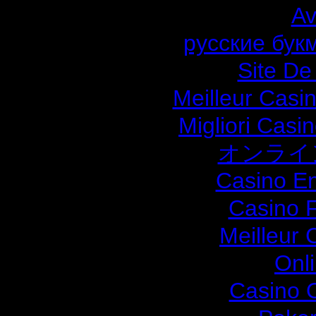
Av
русские бук
Site De
Meilleur Casi
Migliori Cas
オンライ
Casino En
Casino F
Meilleur 
Onl
Casino O